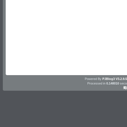
Powered By
PJBlog3
V3.2.9.
Processed in
0.148010
secon
蜀