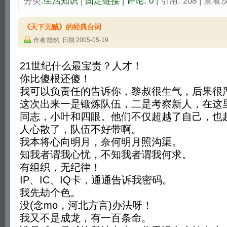
分类:
生活知识
| 
固定链接
| 
评论: 0
| 引用: 208 | 查看次
《天下无贼》的经典台词
作者:随然 日期:2005-05-19
21世纪什么最宝贵？人才！
你比傻根还傻！
我可以负责任的告诉你，黎叔很生气，后果很
这次出来一是锻炼队伍，二是考察新人，在这
同志，小叶和四眼。他们不仅超越了自己，也
人心散了，队伍不好带啊。
我本将心向明月，奈何明月照沟渠。
知我者谓我心忧，不知我者谓我何求。
有组织，无纪律！
IP、IC、IQ卡，通通告诉我密码。
我先劫个色。
没(念mo，河北方言)办法呀！
我又不是成龙，有一百条命。