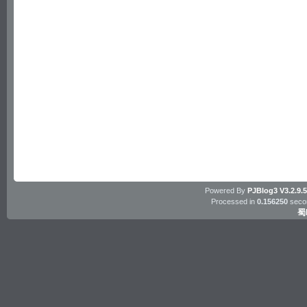
Powered By
PJBlog3
V3.2.9.
Processed in
0.156250
secon
蜀