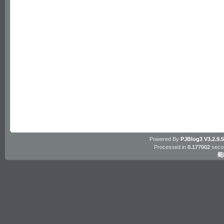
Powered By
PJBlog3
V3.2.9.
Processed in
0.177002
secon
蜀