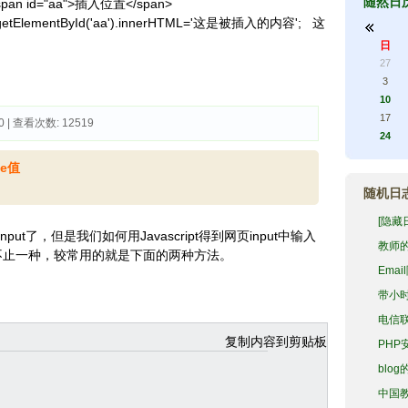
随然日
span id="aa">插入位置</span>
ElementById('aa').innerHTML='这是被插入的内容'; 这
日
27
3
10
17
0 | 查看次数: 12519 
24
ue值
随机日
[隐藏
t了，但是我们如何用Javascript得到网页input中输入
教师
也不止一种，较常用的就是下面的两种方法。
Ema
件发送.
带小时
电信
现内网
复制内容到剪贴板
PHP
blo
中国