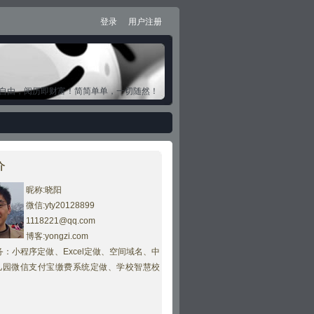
登录
用户注册
自由，阅历即财富！简简单单，一切随然！
介
昵称:晓阳
微信:yty20128899
1118221@qq.com
博客:yongzi.com
：小程序定做、Excel定做、空间域名、
中
儿园微信支付宝缴费系统定做、学校智慧校