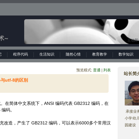
主动即
记
程序代码
生活知识
随然心情
教育教学
数学知识
预览模式:
普通
| 
列表
站长简
e与utf-8的区别
式。在简体中文系统下，ANSI 编码代表 GB2312 编码，在
S 编码。
承接业务
小学幼
扩充改造，产生了 GB2312 编码，可以表示6000多个常用汉
园建设