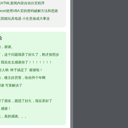
版HTML新闻内容自动分页程序
xcel使用VBA 宏的密码破解方法和思路
太阳能玩具电器 小生意做成大事业
论
错，谢谢。
了，这个问题我弄了好久了，刚才按照步
了，...
，我实在太感谢你了！！！！！！！
好人呐 终于搞定了 谢谢啦！
啦，楼主好厉害，给你拜个年啊
谢谢 可算解决了
谢了朋友，困惑了好久，现在弄好了
，感谢！
大，真的感谢。。。