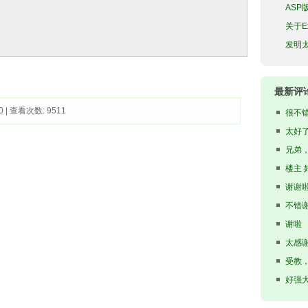
ASP
关于E
发明
最新评
0 | 查看次数: 9511 
很不
太好
骤，试
兄弟
楼主 
谢谢
不错
谢啦
太感
受教
好强