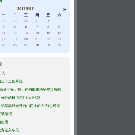
历
2017年9月
一
二
三
四
五
六
28
29
30
31
1
2
4
5
6
7
8
9
11
12
13
14
15
16
18
19
20
21
22
23
25
26
27
28
29
30
志
日志]
的二十二条军规
il隐身斗篷，防止你的邮箱地址被垃圾邮
..
分钟的日历控件html代码
联通移动双光纤自由切换的方法(也可实
和外...
安装笔记
g的使用
教育走入冬天