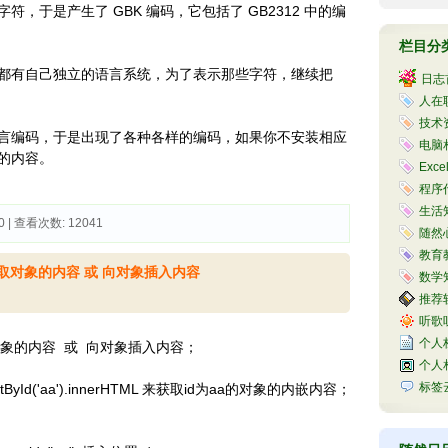
，于是产生了 GBK 编码，它包括了 GB2312 中的编
栏目分
都有自己独立的语言系统，为了表示那些字符，继续把
日志
人在职
技术资
言编码，于是出现了各种各样的编码，如果你不安装相应
电脑相
的内容。
Exce
程序代
生活知
0 | 查看次数: 12041 
随然心
教育教
实现 获取对象的内容 或 向对象插入内容
数学知
推荐软
听歌听
个人
取对象的内容 或 向对象插入内容；
个人
，
标签
tById('aa').innerHTML 来获取id为aa的对象的内嵌内容；