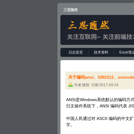
三思随然
日志首页
技术资料
Excel笔
关于编码ansi、GB2312、unicod
作者:随然 日期:2017-09-24
ANSI是Windows系统默认的编码方
日文操作系统下，ANSI 编码代表 JI
中国人民通过对 ASCII 编码的中文
字。