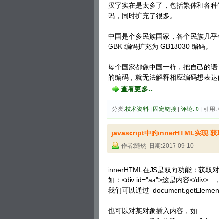
汉字实在是太多了，包括繁体和各种字符
码，同时扩充了很多。
中国是个多民族国家，各个民族几乎
GBK 编码扩充为 GB18030 编码。
每个国家都像中国一样，把自己的语
的编码，就无法解释相应编码想表达
查看更多...
分类:
技术资料
| 
固定链接
| 
评论: 0
| 引用: 
javascript中的innerHTML
作者:随然 日期:2017-09-10
innerHTML在JS是双向功能：获
如：<div id="aa">这是内容</div> 
我们可以通过 document.getElemen
也可以对某对象插入内容，如