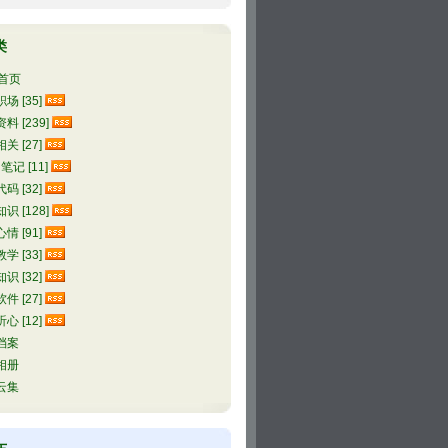
类
首页
场 [35]
料 [239]
关 [27]
l笔记 [11]
码 [32]
识 [128]
情 [91]
学 [33]
识 [32]
件 [27]
心 [12]
档案
相册
云集