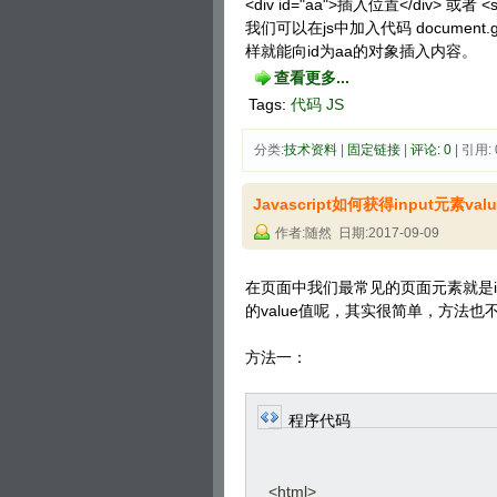
<div id="aa">插入位置</div> 或者 <
我们可以在js中加入代码 document.get
样就能向id为aa的对象插入内容。
查看更多...
Tags:
代码
JS
分类:
技术资料
| 
固定链接
| 
评论: 0
| 引用: 
Javascript如何获得input元素val
作者:随然 日期:2017-09-09
在页面中我们最常见的页面元素就是inpu
的value值呢，其实很简单，方法
方法一：
程序代码
<html>