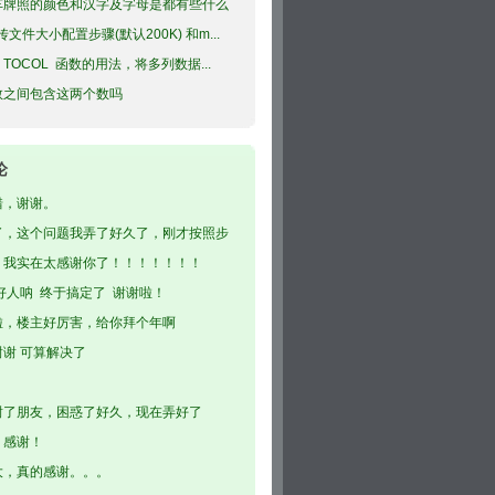
车牌照的颜色和汉字及字母是都有些什么
 上传文件大小配置步骤(默认200K) 和m...
el TOCOL 函数的用法，将多列数据...
数之间包含这两个数吗
论
错，谢谢。
了，这个问题我弄了好久了，刚才按照步
了，...
，我实在太感谢你了！！！！！！！
好人呐 终于搞定了 谢谢啦！
啦，楼主好厉害，给你拜个年啊
谢谢 可算解决了
谢了朋友，困惑了好久，现在弄好了
，感谢！
大，真的感谢。。。