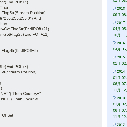
01月
03
ndIPOff+4)
hen
2018
Stream.Position)
06月
08
55.255.0") And 
2017
Then
tr(EndIPOff+21)
04月
05
tr(EndIPOff+12)
10月
11
2016
04月
05
r(EndIPOff+8)
2015
01月
02
ndIPOff+4)
2014
ream.Position)
01月
02
)
06月
07
)
11月
12
T") Then Country=""
2013
T") Then LocalStr=""
01月
02
06月
07
OffSet)
11月
12
2012