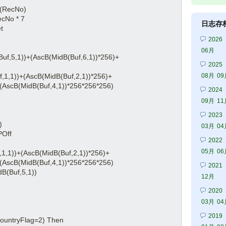
(RecNo)
No * 7
日志存
t
2026
06月
1))+(AscB(MidB(Buf,6,1))*256)+
2025
)+(AscB(MidB(Buf,2,1))*256)+
08月
09
(AscB(MidB(Buf,4,1))*256*256*256)
2024
09月
11
2023
)
03月
04
Off
2022
05月
06
+(AscB(MidB(Buf,2,1))*256)+
(AscB(MidB(Buf,4,1))*256*256*256)
2021
Buf,5,1))
12月
2020
03月
04
2019
ntryFlag=2) Then