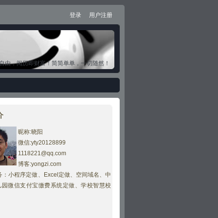
登录
用户注册
自由，阅历即财富！简简单单，一切随然！
介
昵称:晓阳
微信:yty20128899
1118221@qq.com
博客:yongzi.com
：小程序定做、Excel定做、空间域名、
中
儿园微信支付宝缴费系统定做、学校智慧校