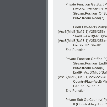
Private Function GetStartIP
OffSet=FirstStartIP+Rec
Stream.Position=OffSe
Buf=Stream.Read(7)
EndIPOff=AscB(MidB(Buf,5,
(AscB(MidB(Buf,7,1))*256*256)
StartIP=AscB(MidB(Buf,1,1)
(AscB(MidB(Buf,3,1))*256*256)+
GetStartIP=StartIP
End Function
Private Function GetEndIP(
Stream.Position=EndIP
Buf=Stream.Read(5)
EndIP=AscB(MidB(Buf,1,1))
(AscB(MidB(Buf,3,1))*256*256)+
CountryFlag=AscB(MidB(
GetEndIP=EndIP
End Function
Private Sub GetCountry(IP)
If (CountryFlag=1 or Cou