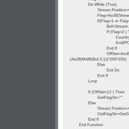
Do While (True)
Stream.Position=Of
Flag=AscB(Stream.R
If(Flag=1 or Flag=2 
Buf=Stream.Read
If (Flag=2 ) T
CountryFla
EndIPOff=Off
End If
OffSet=AscB(MidB(Buf,1
(AscB(MidB(Buf,3,1))*256*256)
Else
Exit Do
End If
Loop
If (OffSet<12 ) Then
GetFlagStr=""
Else
Stream.Position=Of
GetFlagStr=GetStr(
End If
End Function