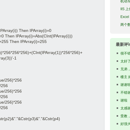
机动
意思?
IIS
Exc
两个
(i)) Then IPArray(i)=0
 IPArray(i)=Abs(CInt(IPArray(i)))
Then IPArray(i)=255
最新评
6*256*256)+(CInt(IPArray(1))*256*256)+
很不
ray(3))'-1
太好
骤，试
兄弟
楼主 
/256)*256
谢谢
256
/256)*256
不错
256
谢啦
/256)*256
256
太感
受教
)&"."&Cstr(p3)&"."&Cstr(p4)
好强