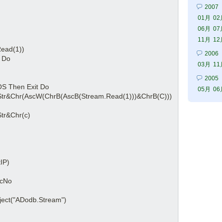
2007
01月
02
06月
07
11月
12
d(1))
2006
o 
03月
11
2005
n Exit Do
05月
06
(ChrB(AscB(Stream.Read(1)))&ChrB(C)))
hr(c)
IP)
,RecNo 
) 
("ADodb.Stream")