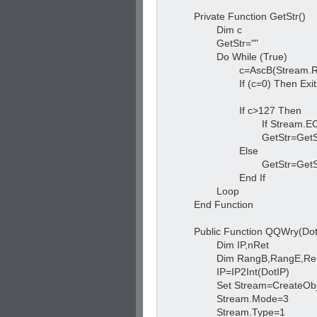
Private Function GetStr() 
Dim c
GetStr=""
Do While (True)
c=AscB(Stream.Rea
If (c=0) Then Exit D
If c>127 Then
If Stream.EOS The
GetStr=GetStr&Chr(AscW
Else
GetStr=GetStr&C
End If
Loop 
End Function
Public Function QQWry(Dot
Dim IP,nRet
Dim RangB,RangE
IP=IP2Int(DotIP
Set Stream=CreateObject
Stream.Mode=3
Stream.Type=1