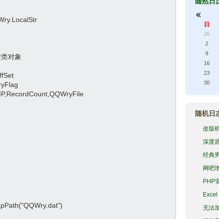
随然日
y.LocalStr
日
26
2
9
检索类对象
16
23
fSet
30
yFlag
IP,RecordCount,QQWryFile
随机日
改版
深度原
经典
网吧
PHP
Exc
th("QQWry.dat")
无法加载 