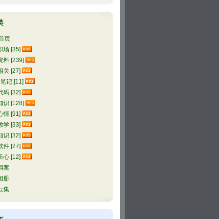
类
首页
场 [35]
料 [239]
关 [27]
l笔记 [11]
码 [32]
识 [128]
情 [91]
学 [33]
识 [32]
件 [27]
心 [12]
档案
相册
云集