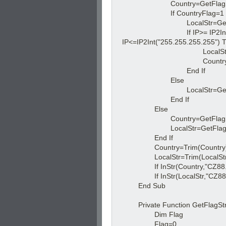
Country=GetFlagStr(E
If CountryFlag=1 T
LocalStr=GetFlagStr(
If IP>= IP2Int("255.2
IP<=IP2Int("255.255.255.255") 
LocalStr=GetFlagS
Country=GetFlagS
End If
Else
LocalStr=GetFlagSt
End If
Else
Country=GetFlagStr(E
LocalStr=GetFlagStr(St
End If
Country=Trim(Country
LocalStr=Trim(LocalStr
If InStr(Country,"CZ88.NE
If InStr(LocalStr,"CZ88.NE
End Sub
Private Function GetFlagStr(
Dim Flag
Flag=0