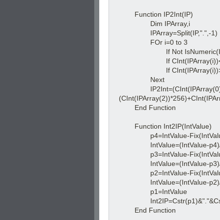
Function IP2Int(IP)
Dim IPArray,i
IPArray=Split(IP,".",-1)
FOr i=0 to 3
If Not IsNumeric(IPArray
If CInt(IPArray(i))<0 Then
If CInt(IPArray(i))>255 
Next
IP2Int=(CInt(IPArray(0))*25
(CInt(IPArray(2))*256)+CInt(IPAr
End Function
Function Int2IP(IntValue)
p4=IntValue-Fix(IntValue
IntValue=(IntValue-p4)/
p3=IntValue-Fix(IntValue
IntValue=(IntValue-p3)/
p2=IntValue-Fix(IntValue
IntValue=(IntValue-p2)/
p1=IntValue
Int2IP=Cstr(p1)&"."&Cstr(p2
End Function