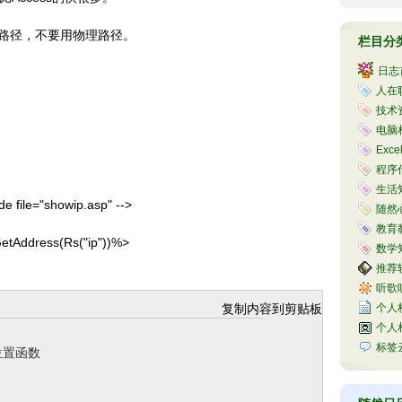
路径，不要用物理路径。
栏目分
日志
人在职
技术资
电脑相
Exce
程序代
生活知
le="showip.asp" -->
随然心
教育教
ress(Rs("ip"))%>
数学知
推荐软
听歌听
复制内容到剪贴板
个人
个人
标签
理位置函数