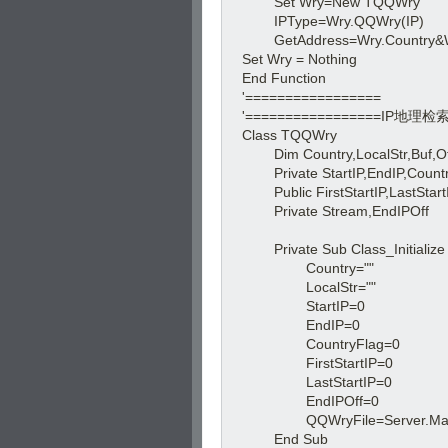
Set Wry=New TQQWry
IPType=Wry.QQWry(IP)
GetAddress=Wry.Country&Wr
Set Wry = Nothing
End Function
'=================
'=================IP地理
Class TQQWry
Dim Country,LocalStr,Buf,Of
Private StartIP,EndIP,Countr
Public FirstStartIP,LastStart
Private Stream,EndIPOff
Private Sub Class_Initialize
Country=""
LocalStr=""
StartIP=0
EndIP=0
CountryFlag=0 
FirstStartIP=0 
LastStartIP=0 
EndIPOff=0 
QQWryFile=Server.MapPa
End Sub