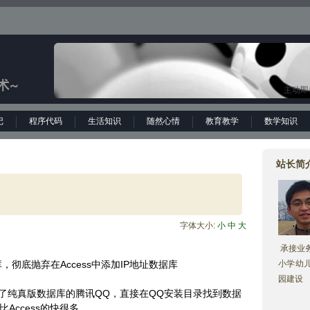
主动即
记
程序代码
生活知识
随然心情
教育教学
数学知识
站长简
字体大小:
小
中
大
承接业务
，彻底抛弃在Access中添加IP地址数据库
小学幼
园建设
了纯真版数据库的腾讯QQ，直接在QQ安装目录找到数据
比Access的快很多。