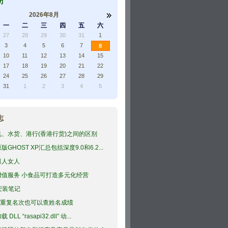
历
2026年8月
一
二
三
四
五
六
27
28
29
30
31
1
3
4
5
6
7
8
10
11
12
13
14
15
17
18
19
20
21
22
24
25
26
27
28
29
31
1
2
3
4
5
志
机、水货、港行(香港行货)之间的区别
版GHOST XP汇总包括深度9.0和6.2...
男人女人
增值服务 小食品可打造多元化经营
安装笔记
el 重复名次也可以查姓名成绩
DLL “rasapi32.dll” 动...