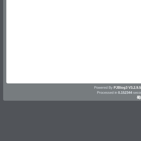
Powered By
PJBlog3
V3.2.9.
Processed in
0.152344
secon
蜀