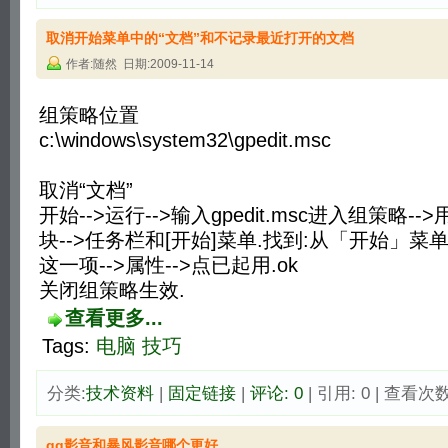
取消开始菜单中的“文档”和不记录最近打开的文档
作者:随然 日期:2009-11-14
组策略位置
c:\windows\system32\gpedit.msc
取消“文档”
开始-->运行-->输入gpedit.msc进入组策略--
块-->任务栏和[开始]菜单.找到:从「开始」菜单
这一项-->属性-->点已起用.ok
关闭组策略生效.
查看更多...
Tags:
电脑
技巧
分类:
技术资料
| 
固定链接
| 
评论: 0
| 引用: 0 | 查看次数:
qq影音和暴风影音哪个更好