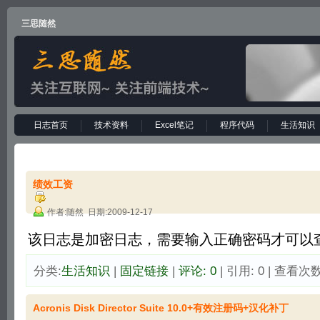
三思随然
日志首页
技术资料
Excel笔记
程序代码
生活知识
绩效工资
作者:随然 日期:2009-12-17
该日志是加密日志，需要输入正确密码才可以查
分类:
生活知识
| 
固定链接
| 
评论: 0
| 引用: 0 | 查看次数:
Acronis Disk Director Suite 10.0+有效注册码+汉化补丁