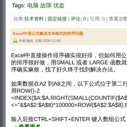
Tags:
电脑
故障
优盘
分类:
技术资料
| 
固定链接
| 
评论: 0
| 引用: 0 | 查看次数:
Excel中用公式解决文本格式的排序问题
作者:随然 日期:2009-12-08
Excel中直接操作排序确实很好排，但如何用
的排序很好做，用SMALL 或者 LARGE 函
序确实麻烦，找了好久终于找到解决办法。
如果数据在A2 到A8之间，以下公式位于第二
用ROW()-2
=INDEX($A:$A,RIGHT(SMALL(COUNTIF($A$2
<="&$A$2:$A$8)*100000+ROW($A$2:$A$8),R
输入后按CTRL+SHIFT+ENTER 键入数组公式