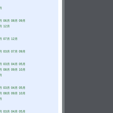
月
月
06月
08月
09月
月
12月
月
07月
12月
月
03月
07月
09月
月
03月
04月
05月
月
08月
09月
10月
月
月
03月
04月
05月
月
08月
09月
10月
月
月
03月
04月
05月