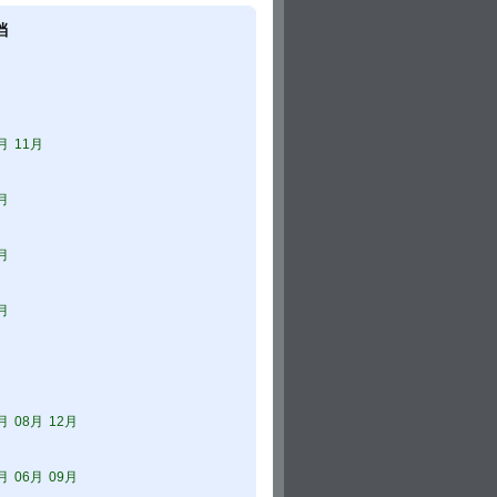
档
月
11月
月
月
月
月
08月
12月
月
06月
09月