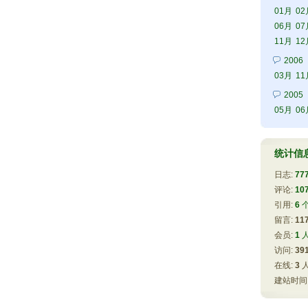
01月
02
06月
07
11月
12
2006
03月
11
2005
05月
06
统计信
日志:
77
评论: 
10
引用: 
6
留言: 
11
会员: 
1
访问: 
39
在线: 
3
建站时间: