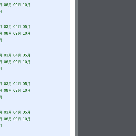
月
08月
09月
10月
月
月
03月
04月
05月
月
08月
09月
10月
月
月
03月
04月
05月
月
08月
09月
10月
月
月
03月
04月
05月
月
08月
09月
10月
月
月
03月
04月
05月
月
08月
09月
10月
月