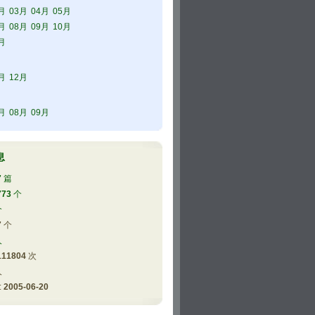
月
03月
04月
05月
月
08月
09月
10月
月
月
12月
月
08月
09月
息
7
篇
773
个
个
7
个
人
111804
次
人
 
2005-06-20