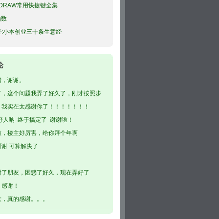
elDRAW常用快捷键全集
函数
经:小本创业三十条生意经
论
错，谢谢。
了，这个问题我弄了好久了，刚才按照步
了，...
，我实在太感谢你了！！！！！！！
好人呐 终于搞定了 谢谢啦！
啦，楼主好厉害，给你拜个年啊
谢谢 可算解决了
谢了朋友，困惑了好久，现在弄好了
，感谢！
大，真的感谢。。。