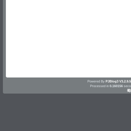
Powered By
PJBlog3
V3.2.9.
Processed in
0.160156
secon
蜀