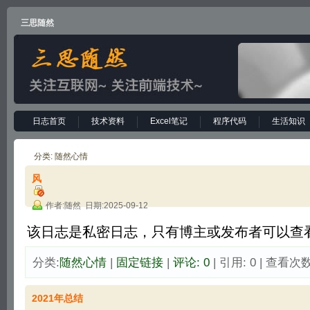
三思随然
日志首页
技术资料
Excel笔记
程序代码
生活知识
分类: 随然心情
风
作者:随然 日期:2025-09-12
该日志是私密日志，只有博主或发布者可以查看
分类:
随然心情
| 
固定链接
| 
评论: 0
| 引用: 0 | 查看次数:
2021年总结