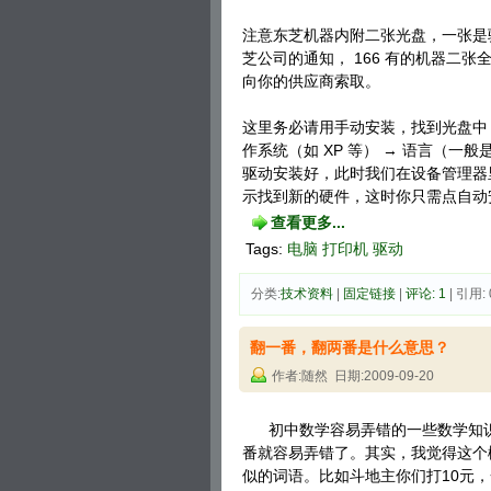
注意东芝机器内附二张光盘，一张是驱动
芝公司的通知， 166 有的机器二
向你的供应商索取。
这里务必请用手动安装，找到光盘中 USB
作系统（如 XP 等） → 语言（一般是
驱动安装好，此时我们在设备管理器里可
示找到新的硬件，这时你只需点自动
查看更多...
Tags:
电脑
打印机
驱动
分类:
技术资料
| 
固定链接
| 
评论: 1
| 引用: 
翻一番，翻两番是什么意思？
作者:随然 日期:2009-09-20
初中数学容易弄错的一些数学知识
番就容易弄错了。其实，我觉得这个
似的词语。比如斗地主你们打10元