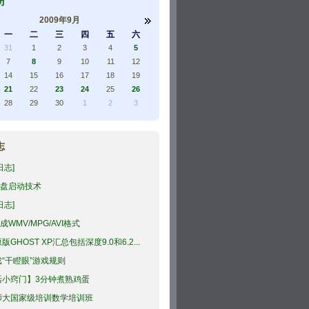
历
2009年9月
一
二
三
四
五
六
31
1
2
3
4
5
7
8
9
10
11
12
14
15
16
17
18
19
21
22
23
24
25
26
28
29
30
1
2
3
志
日志]
U盘启动技术
日志]
转成WMV/MPG/AVI格式
版GHOST XP汇总包括深度9.0和6.2...
“干瞪眼”游戏规则
活小窍门】3分钟煮熟鸡蛋
师大国家级培训数学培训班