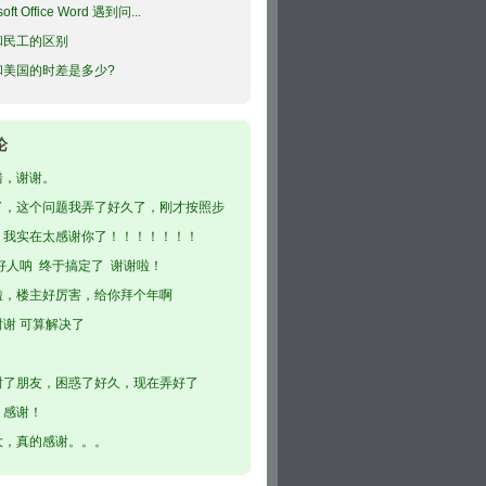
soft Office Word 遇到问...
和民工的区别
和美国的时差是多少?
论
错，谢谢。
了，这个问题我弄了好久了，刚才按照步
了，...
，我实在太感谢你了！！！！！！！
好人呐 终于搞定了 谢谢啦！
啦，楼主好厉害，给你拜个年啊
谢谢 可算解决了
谢了朋友，困惑了好久，现在弄好了
，感谢！
大，真的感谢。。。