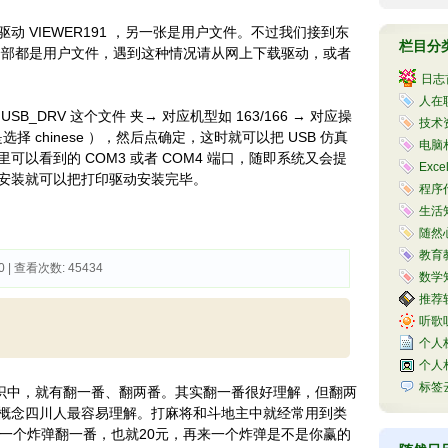
 VIEWER191 ，另一张是用户文件。不过我们接到东
栏目分
张全部都是用户文件，遇到这种情况请从网上下载驱动，或者
日志
人在职
_DRV 这个文件 夹→ 对应机型如 163/166 → 对应操
技术资
选择 chinese ），然后点确定，这时就可以把 USB 仿真
电脑相
以看到的 COM3 或者 COM4 端口，随即系统又会提
Exce
安装就可以把打印驱动安装完毕。
程序代
生活知
随然心
教育教
0 | 查看次数: 45434 
数学知
推荐软
听歌听
个人
个人
标签
中，就有翻一番、翻两番。其实翻一番很好理解，但翻两
概念四川人最容易理解。打麻将和斗地主中就经常用到类
，一个炸弹翻一番，也就20元，再来一个炸弹是不是你赢的