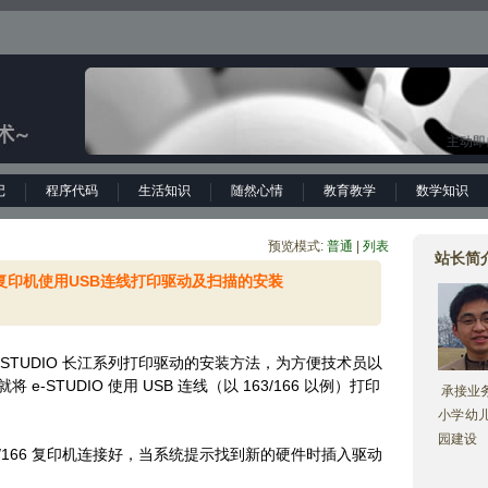
主动即
记
程序代码
生活知识
随然心情
教育教学
数学知识
预览模式:
普通
| 
列表
站长简
3/166复印机使用USB连线打印驱动及扫描的安装
STUDIO 长江系列打印驱动的安装方法，为方便技术员以
-STUDIO 使用 USB 连线（以 163/166 以例）打印
承接业务
小学幼
园建设
/166 复印机连接好，当系统提示找到新的硬件时插入驱动