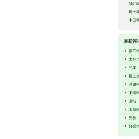
Micro
博士
中国
最新评
很不
太好
骤，试
兄弟
楼主 
谢谢
不错
谢啦
太感
受教
好强