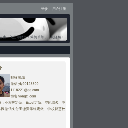
登录
用户注册
自由，阅历即财富！简简单单，一切随然！
介
昵称:晓阳
微信:yty20128899
1118221@qq.com
博客:yongzi.com
：小程序定做、Excel定做、空间域名、
中
儿园微信支付宝缴费系统定做、学校智慧校