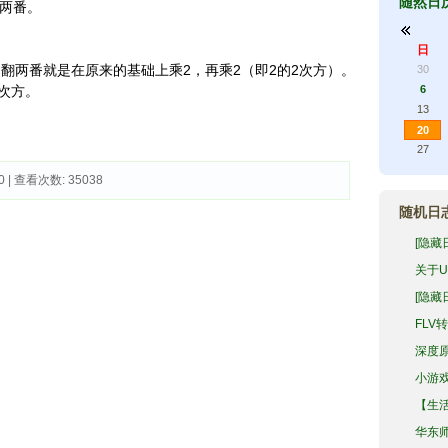
随然日
翻两番。
日
两番就是在原来的基础上乘2，再乘2（即2的2次方）。
30
次方。
6
13
20
27
0 | 查看次数: 35038 
随机日
[隐藏
关于
[隐藏
FLV
深度原
小游戏
【生
华东