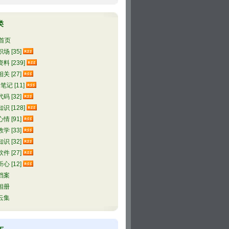
类
首页
场 [35]
料 [239]
关 [27]
l笔记 [11]
码 [32]
识 [128]
情 [91]
学 [33]
识 [32]
件 [27]
心 [12]
档案
相册
云集