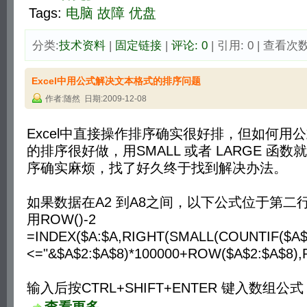
Tags:
电脑
故障
优盘
分类:
技术资料
| 
固定链接
| 
评论: 0
| 引用: 0 | 查看次数:
Excel中用公式解决文本格式的排序问题
作者:随然 日期:2009-12-08
Excel中直接操作排序确实很好排，但如何用
的排序很好做，用SMALL 或者 LARGE 函
序确实麻烦，找了好久终于找到解决办法。
如果数据在A2 到A8之间，以下公式位于第二
用ROW()-2
=INDEX($A:$A,RIGHT(SMALL(COUNTIF($A$2
<="&$A$2:$A$8)*100000+ROW($A$2:$A$8),R
输入后按CTRL+SHIFT+ENTER 键入数组公式