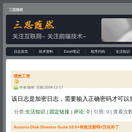
三思随然
日志首页
技术资料
Excel笔记
程序代码
生活知识
绩效工资
作者:随然 日期:2009-12-17
该日志是加密日志，需要输入正确密码才可以查
分类:
生活知识
| 
固定链接
| 
评论: 0
| 引用: 0 | 查看次数:
Acronis Disk Director Suite 10.0+有效注册码+汉化补丁